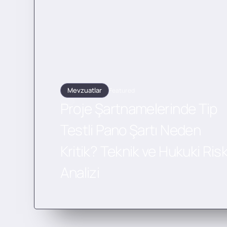
Mevzuatlar
Featured
Proje Şartnamelerinde Tip
Testli Pano Şartı Neden
Kritik? Teknik ve Hukuki Ris
Analizi