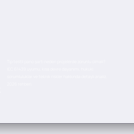
Tip testli pano şartı neden projelerde zorunlu olmalı?
IEC 61439 uyumu, kısa devre dayanımı, hukuki
sorumluluklar ve teknik riskler hakkında detaylı analiz.
2026 rehberi.
k