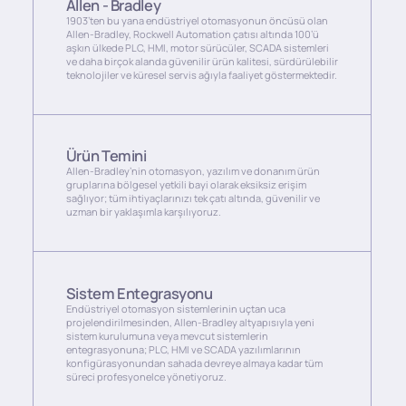
Allen - Bradley
1903’ten bu yana endüstriyel otomasyonun öncüsü olan
Allen-Bradley, Rockwell Automation çatısı altında 100’ü
aşkın ülkede PLC, HMI, motor sürücüler, SCADA sistemleri
ve daha birçok alanda güvenilir ürün kalitesi, sürdürülebilir
teknolojiler ve küresel servis ağıyla faaliyet göstermektedir.
Ürün Temini
Allen-Bradley’nin otomasyon, yazılım ve donanım ürün
gruplarına bölgesel yetkili bayi olarak eksiksiz erişim
sağlıyor; tüm ihtiyaçlarınızı tek çatı altında, güvenilir ve
uzman bir yaklaşımla karşılıyoruz.
Sistem Entegrasyonu
Endüstriyel otomasyon sistemlerinin uçtan uca
projelendirilmesinden, Allen-Bradley altyapısıyla yeni
sistem kurulumuna veya mevcut sistemlerin
entegrasyonuna; PLC, HMI ve SCADA yazılımlarının
konfigürasyonundan sahada devreye almaya kadar tüm
süreci profesyonelce yönetiyoruz.