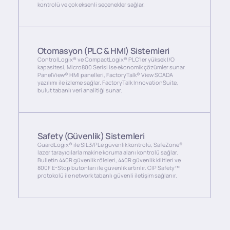
kontrolü ve çok eksenli seçenekler sağlar.
Otomasyon (PLC & HMI) Sistemleri
ControlLogix® ve CompactLogix® PLC'ler yüksek I/O
kapasitesi, Micro800 Serisi ise ekonomik çözümler sunar.
PanelView® HMI panelleri, FactoryTalk® View SCADA
yazılımı ile izleme sağlar. FactoryTalk InnovationSuite,
bulut tabanlı veri analitiği sunar.
Safety (Güvenlik) Sistemleri
GuardLogix® ile SIL3/PLe güvenlik kontrolü, SafeZone®
lazer tarayıcılarla makine koruma alanı kontrolü sağlar.
Bulletin 440R güvenlik röleleri, 440R güvenlik kilitleri ve
800F E-Stop butonları ile güvenlik artırılır. CIP Safety™
protokolü ile network tabanlı güvenli iletişim sağlanır.