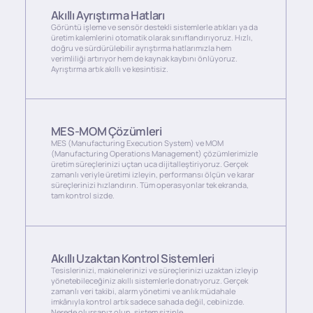
Akıllı Ayrıştırma Hatları
Görüntü işleme ve sensör destekli sistemlerle atıkları ya da
üretim kalemlerini otomatik olarak sınıflandırıyoruz. Hızlı,
doğru ve sürdürülebilir ayrıştırma hatlarımızla hem
verimliliği artırıyor hem de kaynak kaybını önlüyoruz.
Ayrıştırma artık akıllı ve kesintisiz.
MES-MOM Çözümleri
MES (Manufacturing Execution System) ve MOM
(Manufacturing Operations Management) çözümlerimizle
üretim süreçlerinizi uçtan uca dijitalleştiriyoruz. Gerçek
zamanlı veriyle üretimi izleyin, performansı ölçün ve karar
süreçlerinizi hızlandırın. Tüm operasyonlar tek ekranda,
tam kontrol sizde.
Akıllı Uzaktan Kontrol Sistemleri
Tesislerinizi, makinelerinizi ve süreçlerinizi uzaktan izleyip
yönetebileceğiniz akıllı sistemlerle donatıyoruz. Gerçek
zamanlı veri takibi, alarm yönetimi ve anlık müdahale
imkânıyla kontrol artık sadece sahada değil, cebinizde.
Nerede olursanız olun, sistem sizinle.