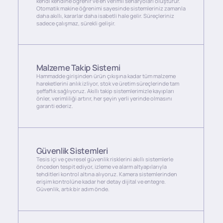
kendi kendine öğrenir ve en verimli senaryoları oluşturur.
Otomatik makine öğrenimi sayesinde sistemleriniz zamanla
daha akıllı, kararlar daha isabetli hale gelir. Süreçleriniz
sadece çalışmaz, sürekli gelişir.
Malzeme Takip Sistemi
Hammadde girişinden ürün çıkışına kadar tüm malzeme
hareketlerini anlık izliyor, stok ve üretim süreçlerinde tam
şeffaflık sağlıyoruz. Akıllı takip sistemlerimizle kayıpları
önler, verimliliği artırır, her şeyin yerli yerinde olmasını
garanti ederiz.
Güvenlik Sistemleri
Tesis içi ve çevresel güvenlik risklerini akıllı sistemlerle
önceden tespit ediyor, izleme ve alarm altyapılarıyla
tehditleri kontrol altına alıyoruz. Kamera sistemlerinden
erişim kontrolüne kadar her detay dijital ve entegre.
Güvenlik, artık bir adım önde.