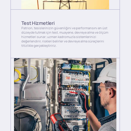
Test Hizmetleri
Patrion, tesislerinizin güvenliğini ve performansını en üst
düzeyde tutmak için test, muayene, devreye alma ve ölçüm
hizmetleri sunar; uzman kadromuzla sistemlerinizi
değerlendirir, riskleri belirler ve devreye alma süreçlerini
titizlikle gerçekleştiririz.