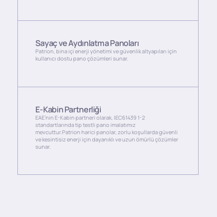
Sayaç ve Aydınlatma Panoları
Patrion, bina içi enerji yönetimi ve güvenlik altyapıları için
kullanıcı dostu pano çözümleri sunar.
E-Kabin Partnerliği
EAE’nin E-Kabin partneri olarak, IEC61439 1-2
standartlarında tip testli pano imalatımız
mevcuttur.Patrion harici panolar, zorlu koşullarda güvenli
ve kesintisiz enerji için dayanıklı ve uzun ömürlü çözümler
sunar.