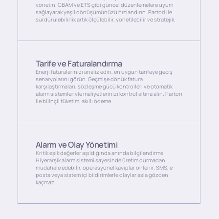
yönetin. CBAM ve ETS gibi güncel düzenlemelere uyum
sağlayarak yeşil dönüşümünüzü hızlandırın. Partori ile
sürdürülebilirlik artık ölçülebilir, yönetilebilir ve stratejik.
Tarife ve Faturalandırma
Enerji faturalarınızı analiz edin, en uygun tarifeye geçiş
senaryolarını görün. Geçmişe dönük fatura
karşılaştırmaları, sözleşme gücü kontrolleri ve otomatik
alarm sistemleriyle maliyetlerinizi kontrol altına alın. Partori
ile bilinçli tüketim, akıllı ödeme.
Alarm ve Olay Yönetimi
Kritik eşik değerler aşıldığında anında bilgilendirme.
Hiyerarşik alarm sistemi sayesinde üretim durmadan
müdahale edebilir, operasyonel kayıplar önlenir. SMS, e-
posta veya sistem içi bildirimlerle olaylar asla gözden
kaçmaz.