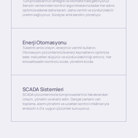
Tüm proseslerinizi entegre ve otomatik hale getiriyoruz.
Sensör verilerinden kontrol algoritmalarına kadar her adımı
optimize ederek daha kararlı, daha verimli ve sürdürülebilir
üretim sağlıyoruz. Süreçler artık kendini yönetiyor.
Enerji Otomasyonu
Tüketimi anlık izleyin, enerjinizi verimli kullanın.
Otomasyon çözümlerimizle enerji kaynaklarını optimize
eder, maliyetleri düşürür ve sürdürülebilirliği artırırız. Her
kilowattsaatin kontrolü sizde, yönetimi bizde.
SCADA Sistemleri
SCADA çözümlerimizle tüm proseslerinizi tek ekrandan
izleyin, yönetin ve analiz edin. Gerçek zamanlı veri
toplama, alarm yönetimi ve uzaktan kontrol imkânlarıyla
endüstri 4.0‘a uygun çözümler sunuyoruz.