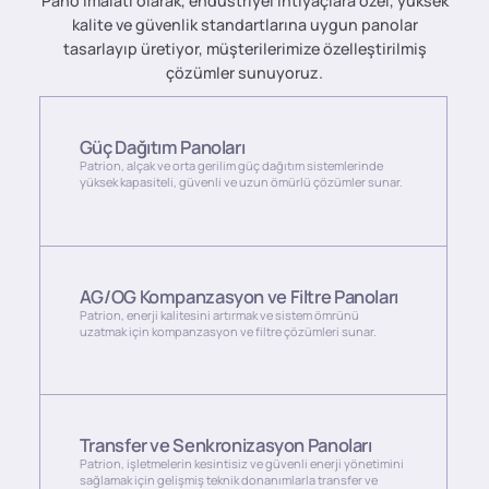
Pano imalatı olarak, endüstriyel ihtiyaçlara özel, yüksek
kalite ve güvenlik standartlarına uygun panolar
tasarlayıp üretiyor, müşterilerimize özelleştirilmiş
çözümler sunuyoruz.
Güç Dağıtım Panoları
Patrion, alçak ve orta gerilim güç dağıtım sistemlerinde
yüksek kapasiteli, güvenli ve uzun ömürlü çözümler sunar.
AG/OG Kompanzasyon ve Filtre Panoları
Patrion, enerji kalitesini artırmak ve sistem ömrünü
uzatmak için kompanzasyon ve filtre çözümleri sunar.
Transfer ve Senkronizasyon Panoları
Patrion, işletmelerin kesintisiz ve güvenli enerji yönetimini
sağlamak için gelişmiş teknik donanımlarla transfer ve