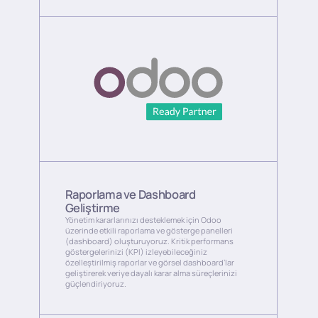
Raporlama ve Dashboard
Geliştirme
Yönetim kararlarınızı desteklemek için Odoo
üzerinde etkili raporlama ve gösterge panelleri
(dashboard) oluşturuyoruz. Kritik performans
göstergelerinizi (KPI) izleyebileceğiniz
özelleştirilmiş raporlar ve görsel dashboard’lar
geliştirerek veriye dayalı karar alma süreçlerinizi
güçlendiriyoruz.