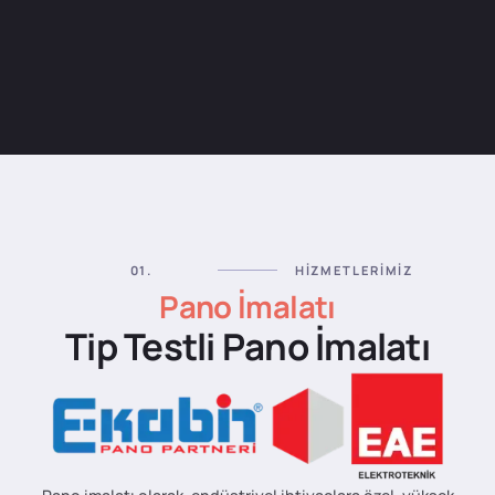
İLETIŞIME GEÇ
01.
HIZMETLERIMIZ
Pano İmalatı
Tip Testli Pano İmalatı