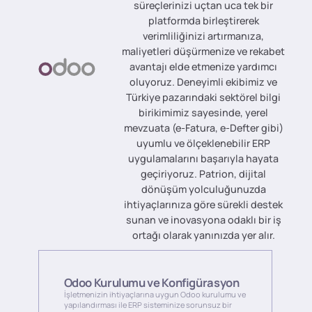
süreçlerinizi uçtan uca tek bir
platformda birleştirerek
verimliliğinizi artırmanıza,
maliyetleri düşürmenize ve rekabet
avantajı elde etmenize yardımcı
oluyoruz. Deneyimli ekibimiz ve
Türkiye pazarındaki sektörel bilgi
birikimimiz sayesinde, yerel
mevzuata (e-Fatura, e-Defter gibi)
uyumlu ve ölçeklenebilir ERP
uygulamalarını başarıyla hayata
geçiriyoruz. Patrion, dijital
dönüşüm yolculuğunuzda
ihtiyaçlarınıza göre sürekli destek
sunan ve inovasyona odaklı bir iş
ortağı olarak yanınızda yer alır.
Odoo Kurulumu ve Konfigürasyon
İşletmenizin ihtiyaçlarına uygun Odoo kurulumu ve
yapılandırması ile ERP sisteminize sorunsuz bir