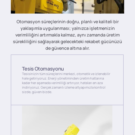
Otomasyon süreçlerinin doğru, planlı ve kaliteli bir
yaklaşımla uygulanması; yalnızca işletmenizin
verimliliğini artırmakla kalmaz, aynı zamanda üretim
sürekliliğini sağlayarak gelecekteki rekabet gücünüzü
de güvence altına alır.
Tesis Otomasyonu
Tesisinizin tüm süreçlerini merkezi, otomatik ve izlenebilir
hale getiriyoruz. Enerji yönetiminden üretim hatlarına
kadar her aşamada verimliliği artırıyor, hataları en aza
indiriyoruz. Gerçek zamanlı izleme altyapımızla kontrol
sizde, güven bizde.