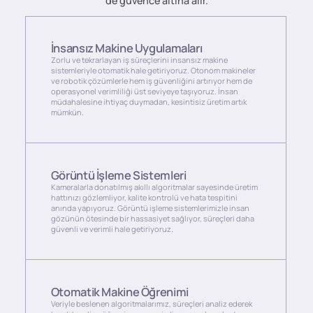
de güvence altına alır.
İnsansız Makine Uygulamaları
Zorlu ve tekrarlayan iş süreçlerini insansız makine
sistemleriyle otomatik hale getiriyoruz. Otonom makineler
ve robotik çözümlerle hem iş güvenliğini artırıyor hem de
operasyonel verimliliği üst seviyeye taşıyoruz. İnsan
müdahalesine ihtiyaç duymadan, kesintisiz üretim artık
mümkün.
Görüntü İşleme Sistemleri
Kameralarla donatılmış akıllı algoritmalar sayesinde üretim
hattınızı gözlemliyor, kalite kontrolü ve hata tespitini
anında yapıyoruz. Görüntü işleme sistemlerimizle insan
gözünün ötesinde bir hassasiyet sağlıyor, süreçleri daha
güvenli ve verimli hale getiriyoruz.
Otomatik Makine Öğrenimi
Veriyle beslenen algoritmalarımız, süreçleri analiz ederek