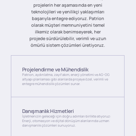
projelerin her aşamasında en yeni
teknolojileri ve yenilikçi yaklaşımları
başarıyla entegre ediyoruz. Patrion
olarak müşteri memnuniyetini temel
ilkemiz olarak benimseyerek, her
projede sürdürülebilir, verimli ve uzun
ömürlü sistem çözümleri üretiyoruz.
Projelendirme ve Mühendislik
Patrion, aydınlatma, zayıf akım, enerji yönetimi ve AG-OG
altyapı planlaması gibi alanlarda projeye özel, verimli ve
entegre mühendislik çözümleri sunar.
Danışmanlık Hizmetleri
İşletmenizin geleceği için doğru adımları birlikte atıyoruz:
Enerji, otomasyon ve dijital dönüşüm alanlarında uzman
danışmanlık çözümleri sunuyoruz.