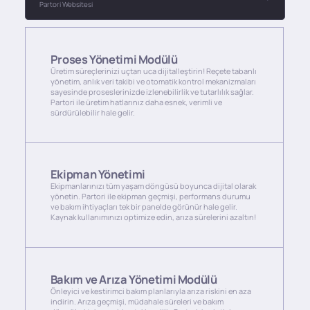
Partori Websitesi
Proses Yönetimi Modülü
Üretim süreçlerinizi uçtan uca dijitalleştirin! Reçete tabanlı
yönetim, anlık veri takibi ve otomatik kontrol mekanizmaları
sayesinde proseslerinizde izlenebilirlik ve tutarlılık sağlar.
Partori ile üretim hatlarınız daha esnek, verimli ve
sürdürülebilir hale gelir.
Ekipman Yönetimi
Ekipmanlarınızı tüm yaşam döngüsü boyunca dijital olarak
yönetin. Partori ile ekipman geçmişi, performans durumu
ve bakım ihtiyaçları tek bir panelde görünür hale gelir.
Kaynak kullanımınızı optimize edin, arıza sürelerini azaltın!
Bakım ve Arıza Yönetimi Modülü
Önleyici ve kestirimci bakım planlarıyla arıza riskini en aza
indirin. Arıza geçmişi, müdahale süreleri ve bakım