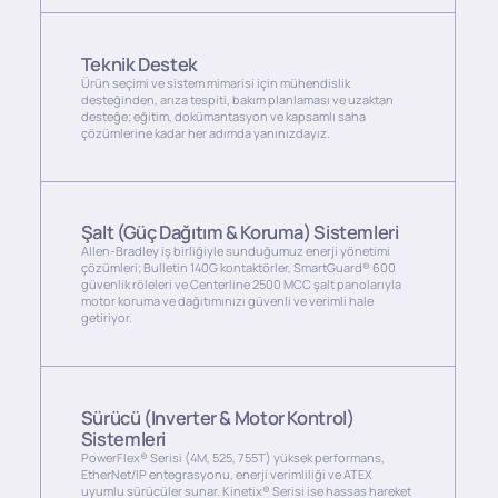
Teknik Destek
Ürün seçimi ve sistem mimarisi için mühendislik
desteğinden, arıza tespiti, bakım planlaması ve uzaktan
desteğe; eğitim, dokümantasyon ve kapsamlı saha
çözümlerine kadar her adımda yanınızdayız.
Şalt (Güç Dağıtım & Koruma) Sistemleri
Allen-Bradley iş birliğiyle sunduğumuz enerji yönetimi
çözümleri; Bulletin 140G kontaktörler, SmartGuard® 600
güvenlik röleleri ve Centerline 2500 MCC şalt panolarıyla
motor koruma ve dağıtımınızı güvenli ve verimli hale
getiriyor.
Sürücü (Inverter & Motor Kontrol)
Sistemleri
PowerFlex® Serisi (4M, 525, 755T) yüksek performans,
EtherNet/IP entegrasyonu, enerji verimliliği ve ATEX
uyumlu sürücüler sunar. Kinetix® Serisi ise hassas hareket