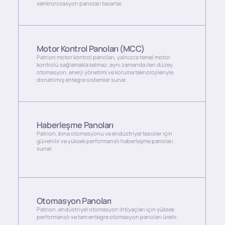
senkronizasyon panoları tasarlar.
Motor Kontrol Panoları (MCC)
Patrion motor kontrol panoları, yalnızca temel motor
kontrolü sağlamakla kalmaz; aynı zamanda ileri düzey
otomasyon, enerji yönetimi ve koruma teknolojileriyle
donatılmış entegre sistemler sunar.
Haberleşme Panoları
Patrion, bina otomasyonu ve endüstriyel tesisler için
güvenilir ve yüksek performanslı haberleşme panoları
sunar.
Otomasyon Panoları
Patrion, endüstriyel otomasyon ihtiyaçları için yüksek
performanslı ve tam entegre otomasyon panoları üretir.