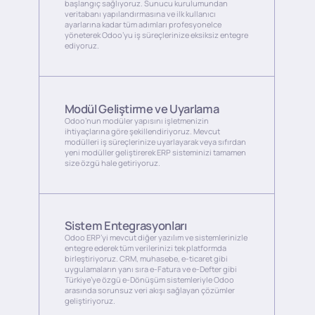
başlangıç sağlıyoruz. Sunucu kurulumundan
veritabanı yapılandırmasına ve ilk kullanıcı
ayarlarına kadar tüm adımları profesyonelce
yöneterek Odoo’yu iş süreçlerinize eksiksiz entegre
ediyoruz.
Modül Geliştirme ve Uyarlama
Odoo’nun modüler yapısını işletmenizin
ihtiyaçlarına göre şekillendiriyoruz. Mevcut
modülleri iş süreçlerinize uyarlayarak veya sıfırdan
yeni modüller geliştirerek ERP sisteminizi tamamen
size özgü hale getiriyoruz.
Sistem Entegrasyonları
Odoo ERP’yi mevcut diğer yazılım ve sistemlerinizle
entegre ederek tüm verilerinizi tek platformda
birleştiriyoruz. CRM, muhasebe, e-ticaret gibi
uygulamaların yanı sıra e-Fatura ve e-Defter gibi
Türkiye’ye özgü e-Dönüşüm sistemleriyle Odoo
arasında sorunsuz veri akışı sağlayan çözümler
geliştiriyoruz.