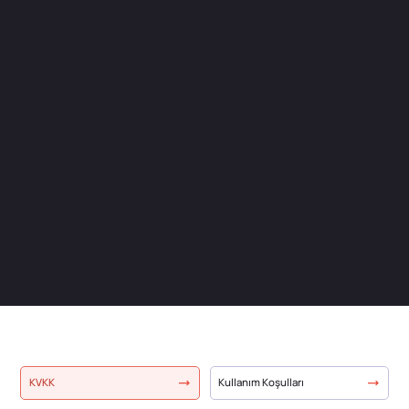
İLETIŞIME GEÇ
KVKK
Kullanım Koşulları