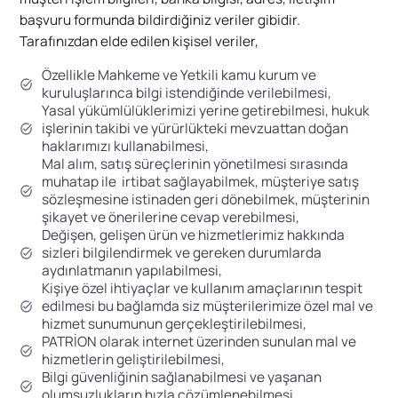
başvuru formunda bildirdiğiniz veriler gibidir.
Tarafınızdan elde edilen kişisel veriler,
Özellikle Mahkeme ve Yetkili kamu kurum ve
kuruluşlarınca bilgi istendiğinde verilebilmesi,
Yasal yükümlülüklerimizi yerine getirebilmesi, hukuk
işlerinin takibi ve yürürlükteki mevzuattan doğan
haklarımızı kullanabilmesi,
Mal alım, satış süreçlerinin yönetilmesi sırasında
muhatap ile irtibat sağlayabilmek, müşteriye satış
sözleşmesine istinaden geri dönebilmek, müşterinin
şikayet ve önerilerine cevap verebilmesi,
Değişen, gelişen ürün ve hizmetlerimiz hakkında
sizleri bilgilendirmek ve gereken durumlarda
aydınlatmanın yapılabilmesi,
Kişiye özel ihtiyaçlar ve kullanım amaçlarının tespit
edilmesi bu bağlamda siz müşterilerimize özel mal ve
hizmet sunumunun gerçekleştirilebilmesi,
PATRİON olarak internet üzerinden sunulan mal ve
hizmetlerin geliştirilebilmesi,
Bilgi güvenliğinin sağlanabilmesi ve yaşanan
olumsuzlukların hızla çözümlenebilmesi,