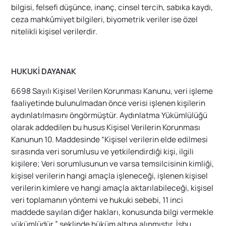
bilgisi, felsefi düşünce, inanç, cinsel tercih, sabıka kaydı,
ceza mahkûmiyet bilgileri, biyometrik veriler ise özel
nitelikli kişisel verilerdir.
HUKUKİ DAYANAK
6698 Sayılı Kişisel Verilen Korunması Kanunu, veri işleme
faaliyetinde bulunulmadan önce verisi işlenen kişilerin
aydınlatılmasını öngörmüştür. Aydınlatma Yükümlülüğü
olarak addedilen bu husus Kişisel Verilerin Korunması
Kanunun 10. Maddesinde “
Kişisel verilerin elde edilmesi
sırasında veri sorumlusu ve yetkilendirdiği kişi, ilgili
kişilere; Veri sorumlusunun ve varsa temsilcisinin kimliği,
kişisel verilerin hangi amaçla işleneceği, işlenen kişisel
verilerin kimlere ve hangi amaçla aktarılabileceği, kişisel
veri toplamanın yöntemi ve hukuki sebebi, 11 inci
maddede sayılan diğer hakları, konusunda bilgi vermekle
yükümlüdür.
” şeklinde hüküm altına alınmıştır. İşbu