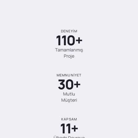
DENEYIM
110+
Tamamlanmış
Proje
MEMNUNIYET
30+
Mutlu
Müşteri
KAPSAM
11+
Ülkede Devreye